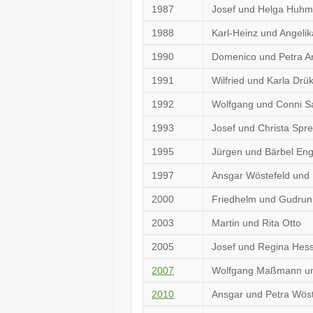
1987
Josef und Helga Huh
1988
Karl-Heinz und Angeli
1990
Domenico und Petra A
1991
Wilfried und Karla Drü
1992
Wolfgang und Conni S
1993
Josef und Christa Spr
1995
Jürgen und Bärbel Eng
1997
Ansgar Wöstefeld und 
2000
Friedhelm und Gudru
2003
Martin und Rita Otto
2005
Josef und Regina Hes
2007
Wolfgang Maßmann un
2010
Ansgar und Petra Wöst