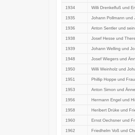
1934
Willi Drenkelfuß und E
1935
Johann Pollmann und 
1936
Anton Sentler und sei
1938
Josef Hesse und Ther
1939
Johann Welling und 
1948
Josef Wiegers und Änn
1950
Willi Weinholz und Jo
1951
Phillip Hoppe und Fra
1953
Anton Simon und Änne 
1956
Hermann Engel und Hi
1958
Heribert Drüke und Fri
1960
Ernst Oechsner und Fr
1962
Friedhelm Voß und Ch