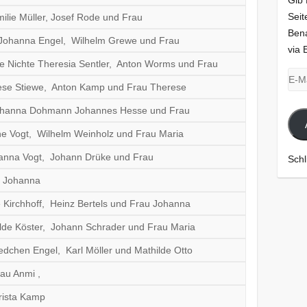
Gib 
Seit
milie Müller, Josef Rode und Frau
Bena
Johanna Engel, Wilhelm Grewe und Frau
via 
ne Nichte Theresia Sentler, Anton Worms und Frau
E-
ese Stiewe, Anton Kamp und Frau Therese
Mail
Adr
Johanna Dohmann Johannes Hesse und Frau
e Vogt, Wilhelm Weinholz und Frau Maria
hanna Vogt, Johann Drüke und Frau
Schl
u Johanna
Kirchhoff, Heinz Bertels und Frau Johanna
lde Köster, Johann Schrader und Frau Maria
edchen Engel, Karl Möller und Mathilde Otto
au Anmi ,
rista Kamp