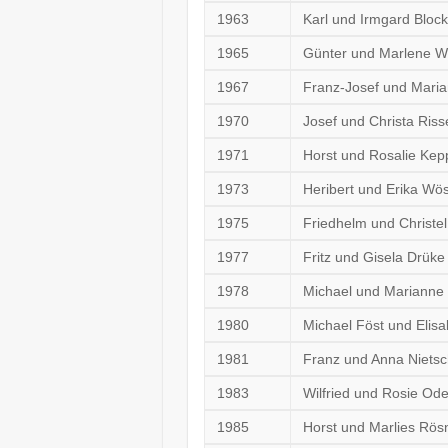
1963
Karl und Irmgard Bloc
1965
Günter und Marlene W
1967
Franz-Josef und Mari
1970
Josef und Christa Riss
1971
Horst und Rosalie Kep
1973
Heribert und Erika Wös
1975
Friedhelm und Christe
1977
Fritz und Gisela Drüke
1978
Michael und Marianne
1980
Michael Föst und Eli
1981
Franz und Anna Niets
1983
Wilfried und Rosie Od
1985
Horst und Marlies Rös