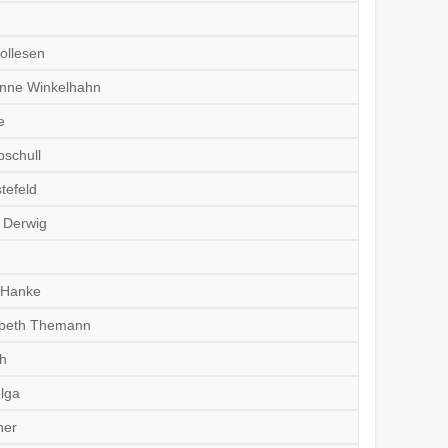
k
ollesen
anne Winkelhahn
e
pschull
tefeld
l Derwig
 Hanke
sabeth Themann
ch
elga
ner