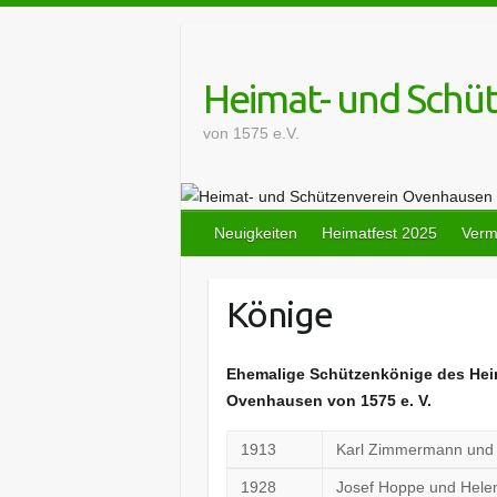
Skip
to
content
Heimat- und Schü
von 1575 e.V.
Neuigkeiten
Heimatfest 2025
Verm
Könige
Ehemalige Schützenkönige
des Hei
Ovenhausen von 1575 e. V.
1913
Karl Zimmermann und 
1928
Josef Hoppe und Hele