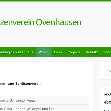
tzenverein Ovenhausen
ietung Schützenhaus
Verein
Links
Projekte
Kontakt
Imp
Suc
mat- und Schützenverein
HSV
seine Schwester Anna
abo
ne Grau, Johann Waldeyer und Frau