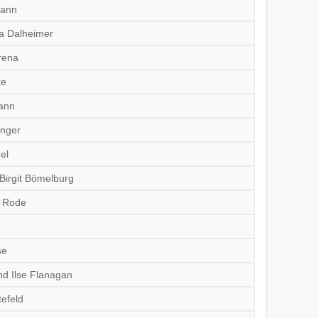
mann
ka Dalheimer
rena
ke
ann
enger
el
Birgit Bömelburg
n Rode
se
d Ilse Flanagan
efeld