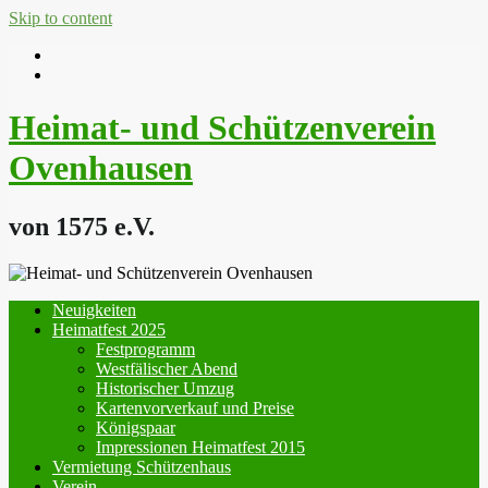
Skip to content
Heimat- und Schützenverein
Ovenhausen
von 1575 e.V.
Neuigkeiten
Heimatfest 2025
Festprogramm
Westfälischer Abend
Historischer Umzug
Kartenvorverkauf und Preise
Königspaar
Impressionen Heimatfest 2015
Vermietung Schützenhaus
Verein