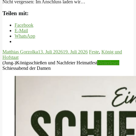
Nicht vergessen: Im Anschluss laden wir…
Teilen mit:
Facebook
E-Mail
WhatsApp
Matthias Gorzolka
13. Juli 2026
19. Juli 2026
Feste
,
König und
Hofstaat
(Jung-)Königsschießen und Nachfeier Heimatfest
Weiterlesen
Schiessabend der Damen