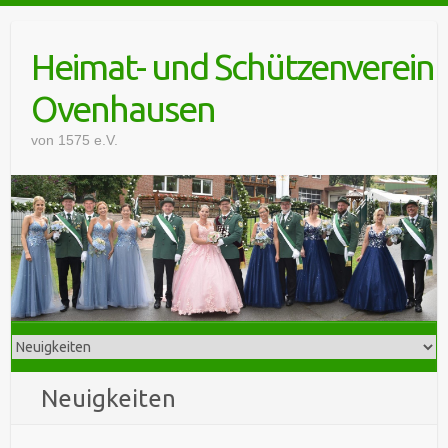
Skip
to
Heimat- und Schützenverein
content
Ovenhausen
von 1575 e.V.
Neuigkeiten