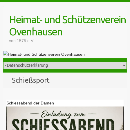
Skip
to
Heimat- und Schützenverein
content
Ovenhausen
von 1575 e.V.
Schießsport
Schiessabend der Damen